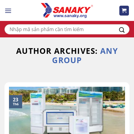
Skip
to
content
Tìm
kiếm:
AUTHOR ARCHIVES:
ANY
GROUP
23
Th6