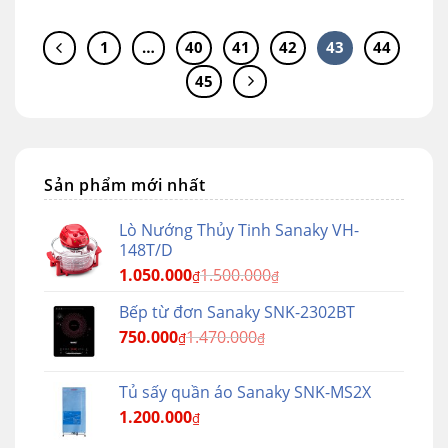
1
…
40
41
42
43
44
45
Sản phẩm mới nhất
Lò Nướng Thủy Tinh Sanaky VH-
148T/D
1.050.000
1.500.000
₫
₫
Bếp từ đơn Sanaky SNK-2302BT
750.000
1.470.000
₫
₫
Tủ sấy quần áo Sanaky SNK-MS2X
1.200.000
₫