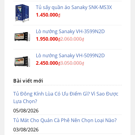
Tủ sấy quần áo Sanaky SNK-MS3X
1.450.000
₫
Lò nướng Sanaky VH-3599N2D
1.950.000
2.060.000
₫
₫
Lò nướng Sanaky VH-5099N2D
2.450.000
3.050.000
₫
₫
Bài viết mới
Tủ Đông Kính Lùa Có Ưu Điểm Gì? Vì Sao Được
Lựa Chọn?
05/08/2026
Tủ Mát Cho Quán Cà Phê Nên Chọn Loại Nào?
03/08/2026