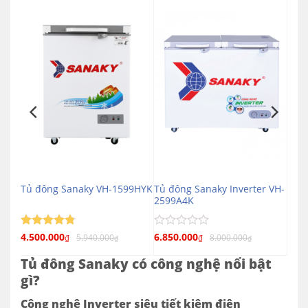
 VH-
Tủ đông Sanaky Inverter VH-
Tủ đông Sanaky VH-1599HYK
2599A4K
Được xếp
4.500.000
Được
6.850.000
5.940.000
8.000.000
₫
₫
₫
₫
4.75
hạng
xếp
hạng
5 sao
Tủ đông Sanaky có công nghệ nổi bật
0
gì?
5
sao
Công nghệ Inverter siêu tiết kiệm điện