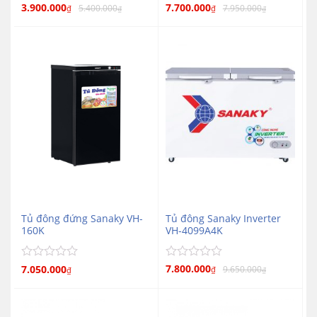
Được xếp
3.900.000
Được
7.700.000
5.400.000
7.950.000
₫
₫
₫
₫
5
hạng
5
xếp
hạng
sao
0
5
sao
Tủ đông đứng Sanaky VH-
Tủ đông Sanaky Inverter
160K
VH-4099A4K
Được
Được
7.800.000
7.050.000
9.650.000
₫
₫
₫
xếp
xếp
hạng
hạng
0
0
5
5