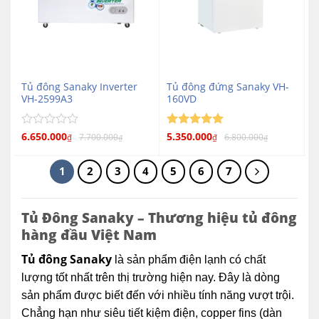
Tủ đông Sanaky Inverter
Tủ đông đứng Sanaky VH-
VH-2599A3
160VD
Được
6.650.000
Được xếp
5.350.000
7.700.000
6.800.000
₫
₫
₫
₫
5
xếp
hạng
5
hạng
sao
0
1
2
3
4
5
6
7
5
sao
Tủ Đông Sanaky – Thương hiệu tủ đông
hàng đầu Việt Nam
Tủ đông Sanaky
là sản phẩm điện lạnh có chất
lượng tốt nhất trên thị trường hiện nay. Đây là dòng
sản phẩm được biết đến với nhiều tính năng vượt trội.
Chẳng hạn như siêu tiết kiệm điện, copper fins (dàn