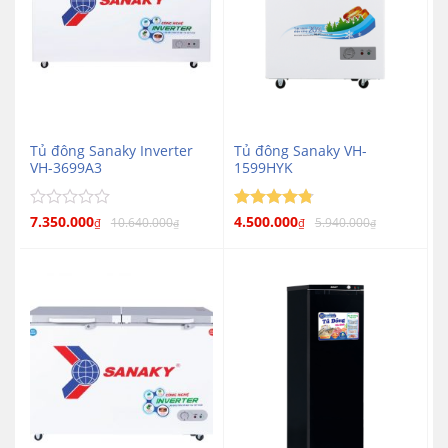
Tủ đông Sanaky Inverter
Tủ đông Sanaky VH-
VH-3699A3
1599HYK
Được
7.350.000
Được xếp
4.500.000
10.640.000
5.940.000
₫
₫
₫
₫
4.75
xếp
hạng
hạng
5 sao
0
5
sao