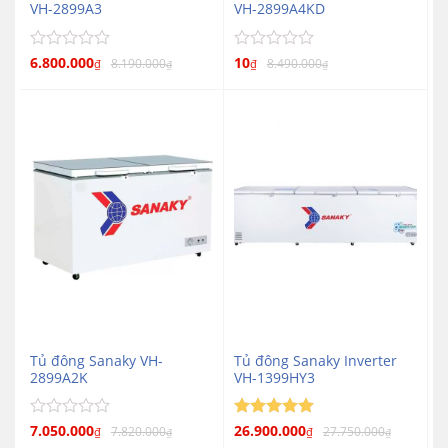
VH-2899A3
VH-2899A4KD
Được
6.800.000
Được
10
8.190.000
8.490.000
₫
₫
₫
₫
xếp
xếp
hạng
hạng
0
0
5
5
sao
sao
Tủ đông Sanaky VH-
Tủ đông Sanaky Inverter
2899A2K
VH-1399HY3
Được
7.050.000
Được xếp
26.900.000
7.820.000
27.750.000
₫
₫
₫
₫
5
xếp
hạng
5