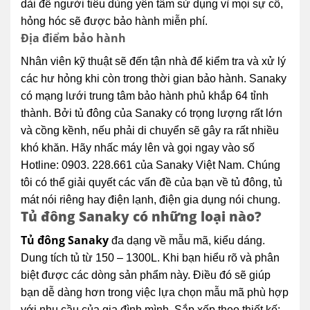
dài để người tiêu dùng yên tâm sử dụng vì mọi sự cố,
hỏng hóc sẽ được bảo hành miễn phí.
Địa điểm bảo hành
Nhân viên kỹ thuật sẽ đến tận nhà để kiểm tra và xử lý
các hư hỏng khi còn trong thời gian bảo hành. Sanaky
có mạng lưới trung tâm bảo hành phủ khắp 64 tỉnh
thành. Bởi tủ đông của Sanaky có trọng lượng rất lớn
và cồng kềnh, nếu phải di chuyển sẽ gây ra rất nhiều
khó khăn. Hãy nhấc máy lên và gọi ngay vào số
Hotline: 0903. 228.661 của Sanaky Việt Nam. Chúng
tôi có thể giải quyết các vấn đề của bạn về tủ đông, tủ
mát nói riêng hay điện lạnh, điện gia dụng nói chung.
Tủ đông Sanaky có những loại nào?
Tủ đông Sanaky
đa dạng về mẫu mã, kiểu dáng.
Dung tích tủ từ 150 – 1300L. Khi bạn hiểu rõ và phân
biệt được các dòng sản phẩm này. Điều đó sẽ giúp
bạn dễ dàng hơn trong việc lựa chọn mẫu mã phù hợp
với nhu cầu của gia đình mình. Sắp xếp theo thiết kế: