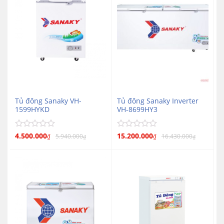
Tủ đông Sanaky VH-
Tủ đông Sanaky Inverter
1599HYKD
VH-8699HY3
Được
4.500.000
Được
15.200.000
5.940.000
16.430.000
₫
₫
₫
₫
xếp
xếp
hạng
hạng
0
0
5
5
sao
sao