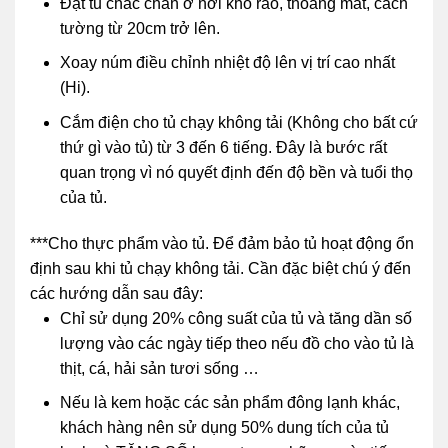
Đặt tủ chắc chắn ở nơi khô ráo, thoáng mát, cách
tường từ 20cm trở lên.
Xoay núm điều chỉnh nhiệt độ lên vị trí cao nhất
(Hi).
Cắm điện cho tủ chạy không tải (Không cho bất cứ
thứ gì vào tủ) từ 3 đến 6 tiếng. Đây là bước rất
quan trọng vì nó quyết định đến độ bền và tuổi thọ
của tủ.
***Cho thực phẩm vào tủ. Để đảm bảo tủ hoạt động ổn
định sau khi tủ chạy không tải. Cần đặc biệt chú ý đến
các hướng dẫn sau đây:
Chỉ sử dụng 20% ​​công suất của tủ và tăng dần số
lượng vào các ngày tiếp theo nếu đồ cho vào tủ là
thịt, cá, hải sản tươi sống …
Nếu là kem hoặc các sản phẩm đông lạnh khác,
khách hàng nên sử dụng 50% dung tích của tủ