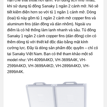
hạn chế thất thoát hơi lạnh. Với dung tích như nhau,
khi sử dụng tủ đông Sanaky 1 ngăn 2 cánh mở. Nó sẽ
tiết kiệm điện hơn so với tủ 1 ngăn 1 cánh mở. Dòng
(loại) tủ này gồm tủ 1 ngăn 2 cánh mở copper fins và
aluminum fins (dàn đồng và dàn nhôm). Ngoài ưu
điểm là có hệ thống làm lạnh nhanh và sâu. Tủ đông
Sanaky 1 ngăn 2 cánh copper fins (dàn đồng) còn có
thêm dòng tủ với thiết kế độc đáo bằng mặt kính
cường lực. Đây là dòng sản phẩm độc quyền – chỉ có
tại Sanaky Việt Nam. Bạn có thể tham khảo một số
model như: VH-4099A4KD, VH-3699A4K, VH-
2599A4KD, VH-3699A4KD, VH-2899A4KD, VH-
2899A4K.