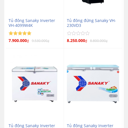
Tủ đông Sanaky Inverter
Tủ đông đứng Sanaky VH-
VH-4099W4K
230VD3
Được xếp
7.900.000
Được
8.250.000
9.530.000
8.800.000
₫
₫
₫
₫
5
hạng
5
xếp
hạng
sao
0
5
sao
Tủ đông Sanaky Inverter
Tủ đông Sanaky Inverter