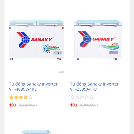
hạng
sao
0
5
sao
Tủ đông Sanaky Inverter
Tủ đông Sanaky Inverter
VH-4099W4KD
VH-2599A4KD
Được
10
Được
10
9.770.000
8.000.000
₫
₫
₫
₫
xếp hạng
xếp
4
5 sao
hạng
0
5
sao