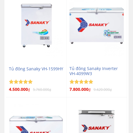
sao
sao
Tủ đông Sanaky Inverter
Tủ đông Sanaky VH-1599HY
VH-4099W3
Được xếp
4.500.000
Được xếp
7.800.000
5.760.000
9.420.000
₫
₫
₫
₫
5
5
hạng
5
hạng
5
sao
sao