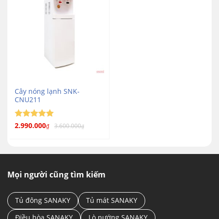
Cây nóng lạnh SNK-
CNU211
Được xếp
2.990.000
3.600.000
₫
₫
5
hạng
5
sao
Mọi người cũng tìm kiếm
Tủ đông SANAKY
Tủ mát SANAKY
Điều hòa SANAKY
Lò nướng SANAKY