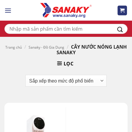
Skip
to
content
Tìm
kiếm:
/
/
CÂY NƯỚC NÓNG LẠNH
Trang chủ
Sanaky - Đồ Gia Dụng
SANAKY
LỌC