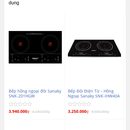
dụng
Bếp hồng ngoại đôi Sanaky
Bếp Đôi Điện Từ – Hồng
SNK-201HGW
Ngoại Sanaky SNK-IHW40A
Được
3.940.000
Được
3.250.000
4.240.000
4.500.000
₫
₫
₫
₫
xếp
xếp
hạng
hạng
0
0
5
5