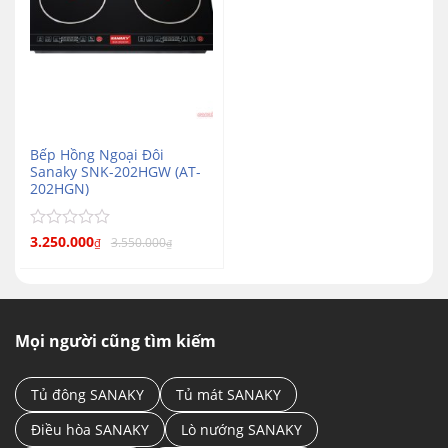
Bếp Hồng Ngoại Đôi
Sanaky SNK-202HGW (AT-
202HGN)
Được
3.250.000
3.550.000
₫
₫
xếp
hạng
0
5
sao
Mọi người cũng tìm kiếm
Tủ đông SANAKY
Tủ mát SANAKY
Điều hòa SANAKY
Lò nướng SANAKY