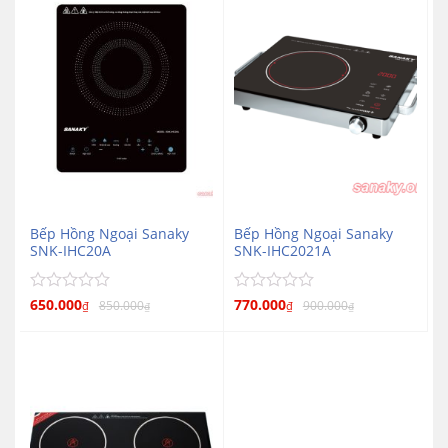
sao
sao
Bếp Hồng Ngoại Sanaky
Bếp Hồng Ngoại Sanaky
SNK-IHC20A
SNK-IHC2021A
Được
650.000
Được
770.000
850.000
900.000
₫
₫
₫
₫
xếp
xếp
hạng
hạng
0
0
5
5
sao
sao