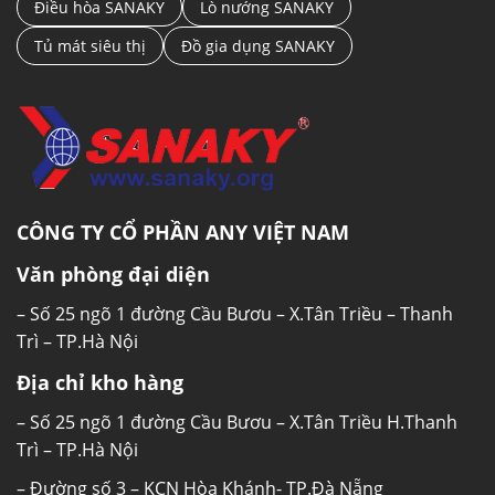
Điều hòa SANAKY
Lò nướng SANAKY
nấu ăn.
Tủ mát siêu thị
Đồ gia dụng SANAKY
Bếp từ đơn Sanaky SNK-2303BT Mâm từ chất
liệu đồng
Mâm từ là bộ phận quan trọng của bếp bởi
dòng mâm từ giúp sinh ra nguồn nhiệt để nấu
chín thức ăn. Bếp từ đơn Sanaky SNK-2303BT
có mâm từ bằng đồng nguyên chất giúp nhận
CÔNG TY CỔ PHẦN ANY VIỆT NAM
diện được đáy nồi tốt hơn, dễ dàng điều chỉnh
Văn phòng đại diện
được vùng nhiệt ở dưới đáy nồi.
– Số 25 ngõ 1 đường Cầu Bươu – X.Tân Triều – Thanh
Bếp từ đơn Sanaky SNK-2303BT An
Trì – TP.Hà Nội
toàn tối đa
Địa chỉ kho hàng
– Số 25 ngõ 1 đường Cầu Bươu – X.Tân Triều H.Thanh
Trì – TP.Hà Nội
– Đường số 3 – KCN Hòa Khánh- TP.Đà Nẵng