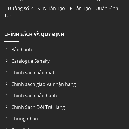
– Đường số 2 – KCN Tân Tạo – P.Tân Tạo – Quận Bình
Tân
Bếp từ đơn Sanaky SNK-2303BT an toàn
CHÍNH SÁCH VÀ QUY ĐỊNH
Bảo hành
Cảnh báo khi quá nhiệt
Catalogue Sanaky
Bếp từ đơn Sanaky SNK-2303BT được trang bị
chức năng bảo vệ khi quá nhiệt phòng tránh
Chính sách bảo mật
nguy cơ cháy nổ, hỏa hoạn. Nếu nồi hoặc chảo
Chính sách giao và nhận hàng
trên bên quá nóng, bếp sẽ tự động tắt và có
thể phát âm thanh cảnh báo.
Chính sách bảo hành
Khi trường hợp này xảy ra, hãy nhanh chóng bỏ
Chính Sách Đổi Trả Hàng
nồi/chảo trên bếp ra khỏi khu vực nấu, đợi vài
Chứng nhận
phút để bếp nguội bớt sau đó bếp sẽ hoạt
động lại bình thường.