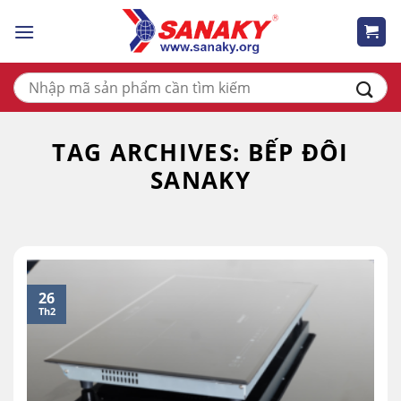
Skip
to
content
Tìm
kiếm:
TAG ARCHIVES:
BẾP ĐÔI
SANAKY
26
Th2