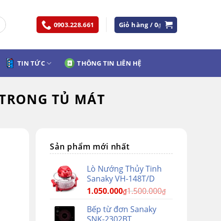
0903.228.661
Giỏ hàng /
0
₫
TIN TỨC
THÔNG TIN LIÊN HỆ
 TRONG TỦ MÁT
Sản phẩm mới nhất
Lò Nướng Thủy Tinh
Sanaky VH-148T/D
1.050.000
1.500.000
₫
₫
Bếp từ đơn Sanaky
SNK-2302BT