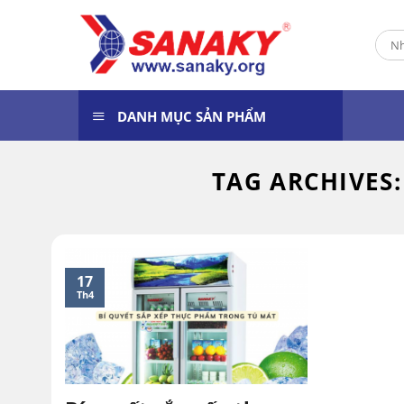
Skip
to
Tìm
content
kiếm
DANH MỤC SẢN PHẨM
TAG ARCHIVES
17
Th4