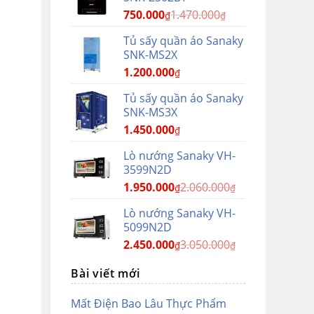
750.000
1.470.000
₫
₫
Tủ sấy quần áo Sanaky
SNK-MS2X
1.200.000
₫
Tủ sấy quần áo Sanaky
SNK-MS3X
1.450.000
₫
Lò nướng Sanaky VH-
3599N2D
1.950.000
2.060.000
₫
₫
Lò nướng Sanaky VH-
5099N2D
2.450.000
3.050.000
₫
₫
Bài viết mới
Mất Điện Bao Lâu Thực Phẩm