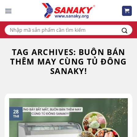
Skip
to
content
Tìm
kiếm:
TAG ARCHIVES:
BUÔN BÁN
THÊM MAY CÙNG TỦ ĐÔNG
SANAKY!
28
Th8