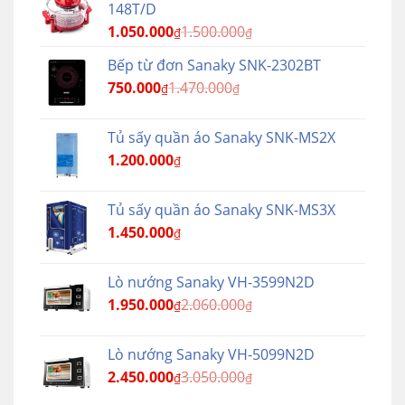
148T/D
1.050.000
1.500.000
₫
₫
Bếp từ đơn Sanaky SNK-2302BT
750.000
1.470.000
₫
₫
Tủ sấy quần áo Sanaky SNK-MS2X
1.200.000
₫
Tủ sấy quần áo Sanaky SNK-MS3X
1.450.000
₫
Lò nướng Sanaky VH-3599N2D
1.950.000
2.060.000
₫
₫
Lò nướng Sanaky VH-5099N2D
2.450.000
3.050.000
₫
₫