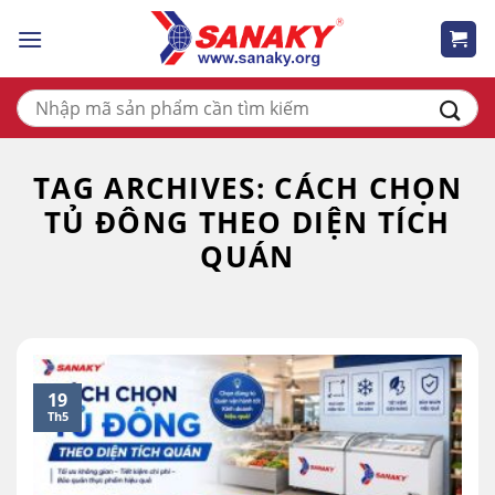
Skip
to
content
Tìm
kiếm:
TAG ARCHIVES:
CÁCH CHỌN
TỦ ĐÔNG THEO DIỆN TÍCH
QUÁN
19
Th5