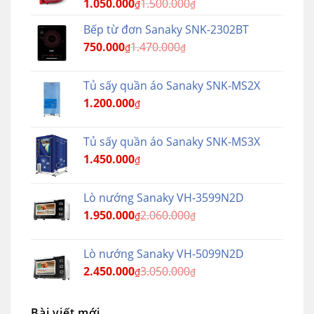
1.050.000
1.500.000
₫
₫
Bếp từ đơn Sanaky SNK-2302BT
750.000
1.470.000
₫
₫
Tủ sấy quần áo Sanaky SNK-MS2X
1.200.000
₫
Tủ sấy quần áo Sanaky SNK-MS3X
1.450.000
₫
Lò nướng Sanaky VH-3599N2D
1.950.000
2.060.000
₫
₫
Lò nướng Sanaky VH-5099N2D
2.450.000
3.050.000
₫
₫
Bài viết mới