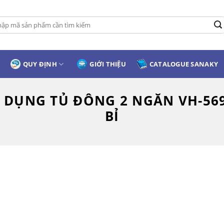
:
QUY ĐỊNH
GIỚI THIỆU
CATALOGUE SANAKY
 DỤNG TỦ ĐÔNG 2 NGĂN VH-56
BỈ