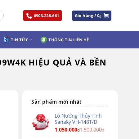
0903.228.661
Giỏ hàng /
0
₫
TIN TỨC
THÔNG TIN LIÊN HỆ
99W4K HIỆU QUẢ VÀ BỀN
Sản phẩm mới nhất
Lò Nướng Thủy Tinh
Sanaky VH-148T/D
1.050.000
1.500.000
₫
₫