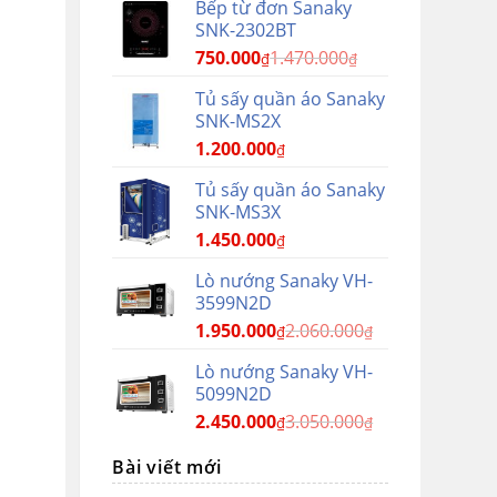
Bếp từ đơn Sanaky
SNK-2302BT
750.000
1.470.000
₫
₫
Tủ sấy quần áo Sanaky
SNK-MS2X
1.200.000
₫
Tủ sấy quần áo Sanaky
SNK-MS3X
1.450.000
₫
Lò nướng Sanaky VH-
3599N2D
1.950.000
2.060.000
₫
₫
Lò nướng Sanaky VH-
5099N2D
2.450.000
3.050.000
₫
₫
Bài viết mới