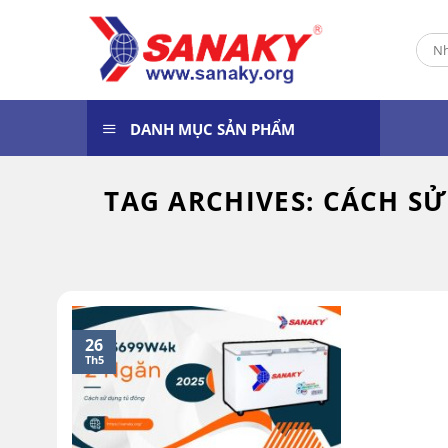
Skip
to
Tìm
content
kiếm
DANH MỤC SẢN PHẨM
TAG ARCHIVES:
CÁCH SỬ
26
Th5