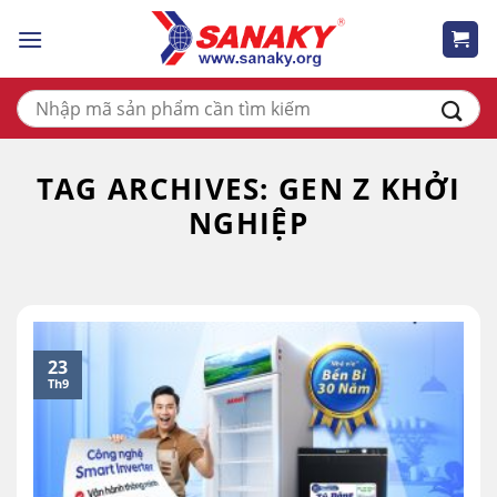
Skip
to
content
Tìm
kiếm:
TAG ARCHIVES:
GEN Z KHỞI
NGHIỆP
23
Th9