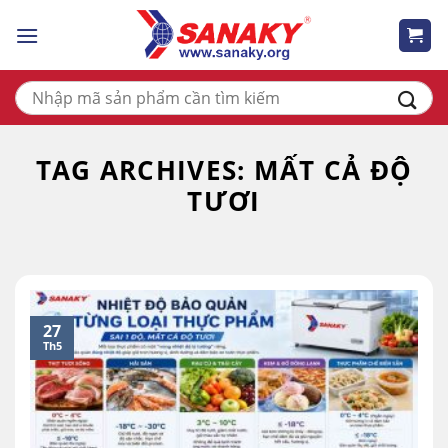
Skip
to
content
Tìm
kiếm:
TAG ARCHIVES:
MẤT CẢ ĐỘ
TƯƠI
27
Th5