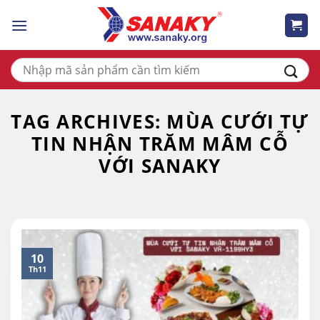
Skip
to
content
Tìm
kiếm:
TAG ARCHIVES:
MÙA CƯỚI TỰ
TIN NHẬN TRĂM MÂM CỖ
VỚI SANAKY
10
Th11