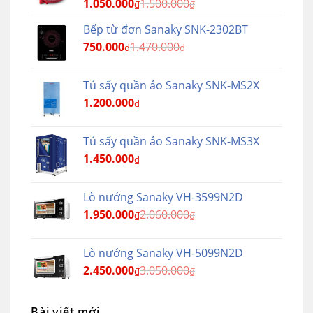
1.050.000
1.500.000
₫
₫
Bếp từ đơn Sanaky SNK-2302BT
750.000
1.470.000
₫
₫
Tủ sấy quần áo Sanaky SNK-MS2X
1.200.000
₫
Tủ sấy quần áo Sanaky SNK-MS3X
1.450.000
₫
Lò nướng Sanaky VH-3599N2D
1.950.000
2.060.000
₫
₫
Lò nướng Sanaky VH-5099N2D
2.450.000
3.050.000
₫
₫
Bài viết mới