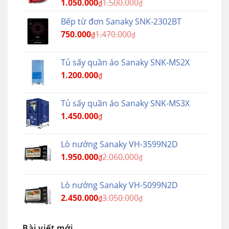
1.050.000
1.500.000
₫
₫
Bếp từ đơn Sanaky SNK-2302BT
750.000
1.470.000
₫
₫
Tủ sấy quần áo Sanaky SNK-MS2X
1.200.000
₫
Tủ sấy quần áo Sanaky SNK-MS3X
1.450.000
₫
Lò nướng Sanaky VH-3599N2D
1.950.000
2.060.000
₫
₫
Lò nướng Sanaky VH-5099N2D
2.450.000
3.050.000
₫
₫
Bài viết mới