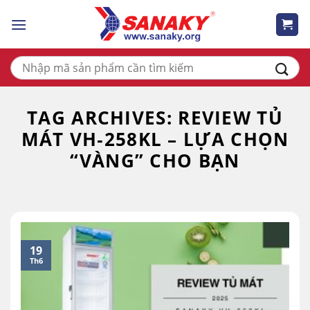
Skip
to
content
Tìm
kiếm:
TAG ARCHIVES:
REVIEW TỦ
MÁT VH‑258KL – LỰA CHỌN
“VÀNG” CHO BẠN
19
Th6