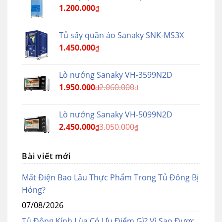
1.200.000
₫
Tủ sấy quần áo Sanaky SNK-MS3X
1.450.000
₫
Lò nướng Sanaky VH-3599N2D
1.950.000
2.060.000
₫
₫
Lò nướng Sanaky VH-5099N2D
2.450.000
3.050.000
₫
₫
Bài viết mới
Mất Điện Bao Lâu Thực Phẩm Trong Tủ Đông Bị
Hỏng?
07/08/2026
Tủ Đông Kính Lùa Có Ưu Điểm Gì? Vì Sao Được