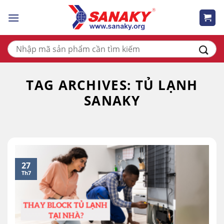
Skip
to
content
Tìm
kiếm:
TAG ARCHIVES:
TỦ LẠNH
SANAKY
27
Th7