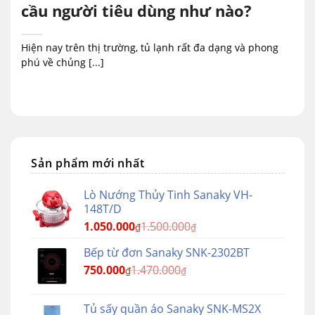
cầu người tiêu dùng như nào?
Hiện nay trên thị trường, tủ lạnh rất đa dạng và phong
phú về chủng [...]
Sản phẩm mới nhất
Lò Nướng Thủy Tinh Sanaky VH-
148T/D
1.050.000
1.500.000
₫
₫
Bếp từ đơn Sanaky SNK-2302BT
750.000
1.470.000
₫
₫
Tủ sấy quần áo Sanaky SNK-MS2X