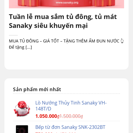
Tuần lễ mua sắm tủ đông, tủ mát
Sanaky siêu khuyến mại
MUA TỦ ĐÔNG – GIÁ TỐT – TẶNG THÊM ẤM ĐUN NƯỚC 👆
Để tặng [...]
Sản phẩm mới nhất
Lò Nướng Thủy Tinh Sanaky VH-
148T/D
1.050.000
1.500.000
₫
₫
Bếp từ đơn Sanaky SNK-2302BT