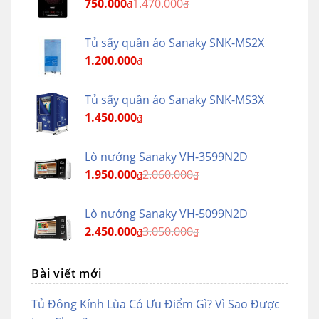
750.000
1.470.000
₫
₫
Tủ sấy quần áo Sanaky SNK-MS2X
1.200.000
₫
Tủ sấy quần áo Sanaky SNK-MS3X
1.450.000
₫
Lò nướng Sanaky VH-3599N2D
1.950.000
2.060.000
₫
₫
Lò nướng Sanaky VH-5099N2D
2.450.000
3.050.000
₫
₫
Bài viết mới
Tủ Đông Kính Lùa Có Ưu Điểm Gì? Vì Sao Được