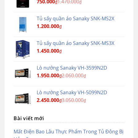
750.000
1.470.000
₫
₫
Tủ sấy quần áo Sanaky SNK-MS2X
1.200.000
₫
Tủ sấy quần áo Sanaky SNK-MS3X
1.450.000
₫
Lò nướng Sanaky VH-3599N2D
1.950.000
2.060.000
₫
₫
Lò nướng Sanaky VH-5099N2D
2.450.000
3.050.000
₫
₫
Bài viết mới
Mất Điện Bao Lâu Thực Phẩm Trong Tủ Đông Bị