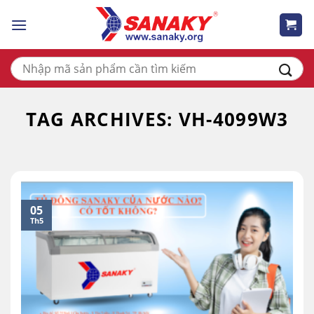
Skip
to
content
Tìm
kiếm:
TAG ARCHIVES:
VH-4099W3
05
Th5