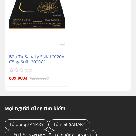
Bếp Từ Sanaky SNK-ICC20A
Công Suất 2000W
Được
899.000
1.300.000
₫
₫
xếp
hạng
0
5
sao
Mọi người cũng tìm kiếm
Tủ đông SANAKY
Tủ mát SANAKY
Điều hòa SANAKY
Lò nướng SANAKY