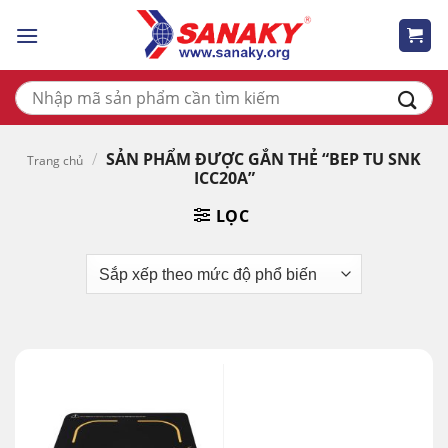
Skip
to
content
Tìm
kiếm:
/
SẢN PHẨM ĐƯỢC GẮN THẺ “BEP TU SNK
Trang chủ
ICC20A”
LỌC