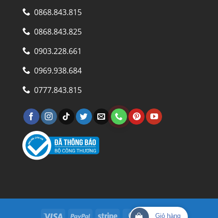
0868.843.815
0868.843.825
0903.228.661
0969.938.684
0777.843.815
Visa
PayPal
Stripe
MasterCard
Cash
Giỏ hàng