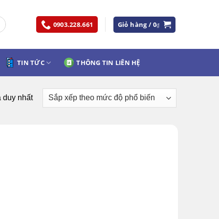
0903.228.661
Giỏ hàng /
0
₫
TIN TỨC
THÔNG TIN LIÊN HỆ
ả duy nhất