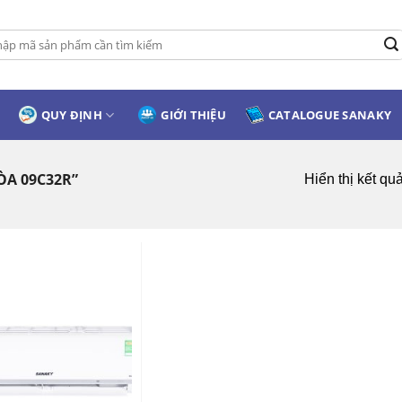
:
QUY ĐỊNH
GIỚI THIỆU
CATALOGUE SANAKY
ÒA 09C32R”
Hiển thị kết qu