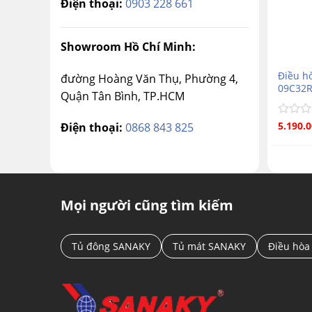
Điện thoại:
0903 228 661
Showroom Hồ Chí Minh:
Điều h
đường Hoàng Văn Thụ, Phường 4,
09C32R
Quận Tân Bình, TP.HCM
Được
5.190.
Điện thoại:
0868 843 825
xếp
hạng
0
5
sao
Mọi người cũng tìm kiếm
Tủ đông SANAKY
Tủ mát SANAKY
Điều hòa