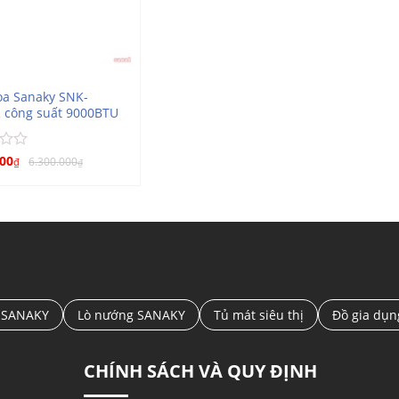
òa Sanaky SNK-
 công suất 9000BTU
000
6.300.000
₫
₫
 SANAKY
Lò nướng SANAKY
Tủ mát siêu thị
Đồ gia dụ
CHÍNH SÁCH VÀ QUY ĐỊNH