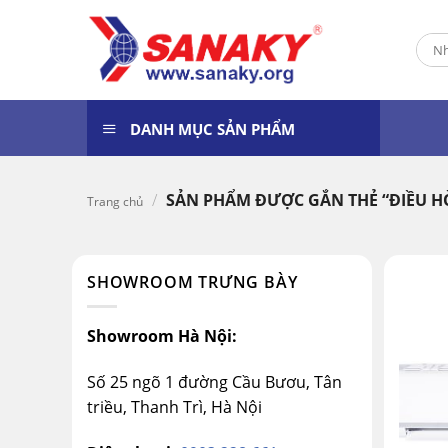
Skip
to
Tìm
content
kiếm
DANH MỤC SẢN PHẨM
/
SẢN PHẨM ĐƯỢC GẮN THẺ “ĐIỀU H
Trang chủ
SHOWROOM TRƯNG BÀY
Showroom Hà Nội:
Số 25 ngõ 1 đường Cầu Bươu, Tân
triều, Thanh Trì, Hà Nội