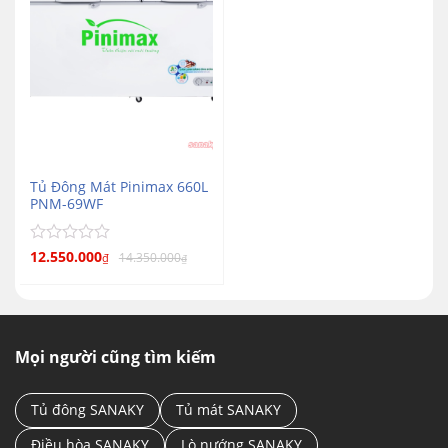
Tủ Đông Mát Pinimax 660L
PNM-69WF
Được
12.550.000
14.350.000
₫
₫
xếp
hạng
0
5
sao
Mọi người cũng tìm kiếm
Tủ đông SANAKY
Tủ mát SANAKY
Điều hòa SANAKY
Lò nướng SANAKY