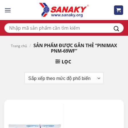
Skip
to
content
Tìm
kiếm:
/
SẢN PHẨM ĐƯỢC GẮN THẺ “PINIMAX
Trang chủ
PNM-69WF”
LỌC