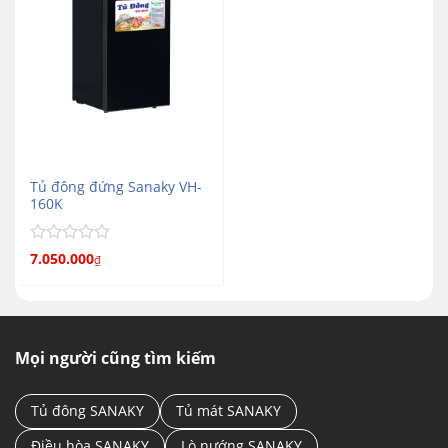
Tủ đông đứng Sanaky VH-
160K
Được
7.050.000
₫
xếp
hạng
0
5
sao
Mọi người cũng tìm kiếm
Tủ đông SANAKY
Tủ mát SANAKY
Điều hòa SANAKY
Lò nướng SANAKY