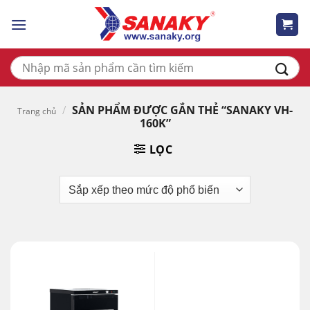
Skip
to
content
Tìm
kiếm:
/
SẢN PHẨM ĐƯỢC GẮN THẺ “SANAKY VH-
Trang chủ
160K”
LỌC