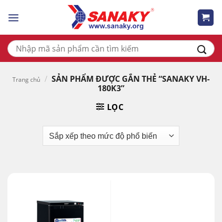
Skip
to
content
Tìm
kiếm:
/
SẢN PHẨM ĐƯỢC GẮN THẺ “SANAKY VH-
Trang chủ
180K3”
LỌC