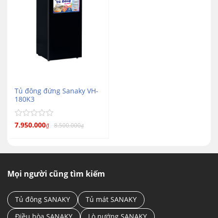
Tủ đông đứng Sanaky VH-
180K3
Được
7.950.000
8.500.000
₫
₫
xếp
hạng
0
5
sao
Mọi người cũng tìm kiếm
Tủ đông SANAKY
Tủ mát SANAKY
Điều hòa SANAKY
Lò nướng SANAKY