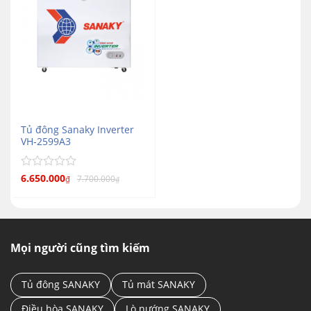
Tủ đông Sanaky Inverter
VH-2599A3
Được
6.650.000
7.700.000
₫
₫
xếp
hạng
0
5
sao
Mọi người cũng tìm kiếm
Tủ đông SANAKY
Tủ mát SANAKY
Điều hòa SANAKY
Lò nướng SANAKY