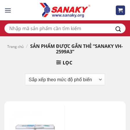
Skip
to
content
Tìm
kiếm:
/
SẢN PHẨM ĐƯỢC GẮN THẺ “SANAKY VH-
Trang chủ
2599A3”
LỌC