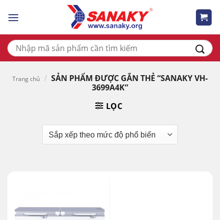
Skip
to
content
Tìm
kiếm:
/
SẢN PHẨM ĐƯỢC GẮN THẺ “SANAKY VH-
Trang chủ
3699A4K”
LỌC