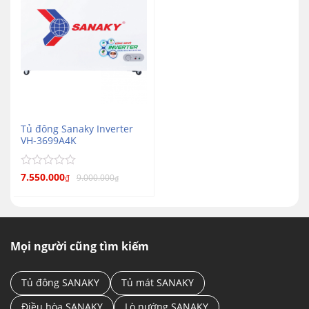
Tủ đông Sanaky Inverter
VH-3699A4K
Được
7.550.000
9.000.000
₫
₫
xếp
hạng
0
5
sao
Mọi người cũng tìm kiếm
Tủ đông SANAKY
Tủ mát SANAKY
Điều hòa SANAKY
Lò nướng SANAKY