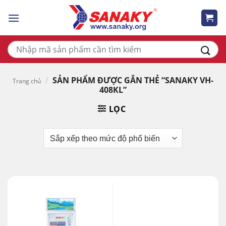
Skip
to
content
Tìm
kiếm:
/
SẢN PHẨM ĐƯỢC GẮN THẺ “SANAKY VH-
Trang chủ
408KL”
LỌC