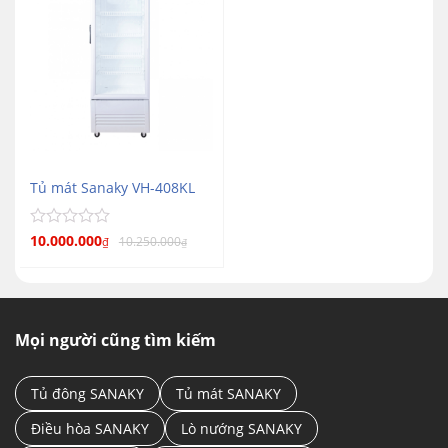
Tủ mát Sanaky VH-408KL
Được
10.000.000
10.250.000
₫
₫
xếp
hạng
0
5
sao
Mọi người cũng tìm kiếm
Tủ đông SANAKY
Tủ mát SANAKY
Điều hòa SANAKY
Lò nướng SANAKY