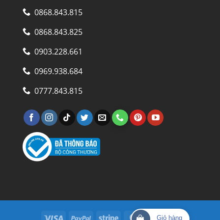
0868.843.815
0868.843.825
0903.228.661
0969.938.684
0777.843.815
Visa
PayPal
Stripe
MasterCard
Cash
Giỏ hàng