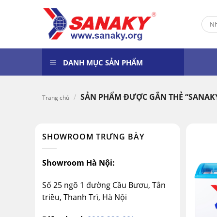
Skip
to
Tìm
content
kiếm
DANH MỤC SẢN PHẨM
/
SẢN PHẨM ĐƯỢC GẮN THẺ “SANAKY
Trang chủ
SHOWROOM TRƯNG BÀY
Showroom Hà Nội:
Số 25 ngõ 1 đường Cầu Bươu, Tân
triều, Thanh Trì, Hà Nội