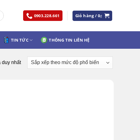
0903.228.661
Giỏ hàng /
0
₫
TIN TỨC
THÔNG TIN LIÊN HỆ
ả duy nhất