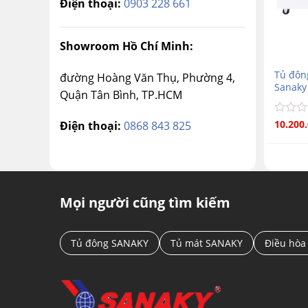
Điện thoại:
0903 228 661
Showroom Hồ Chí Minh:
Tủ đông
đường Hoàng Văn Thụ, Phường 4,
Sanaky
Quận Tân Bình, TP.HCM
Được
10.200
Điện thoại:
0868 843 825
xếp
hạng
0
5
sao
Mọi người cũng tìm kiếm
Tủ đông SANAKY
Tủ mát SANAKY
Điều hòa