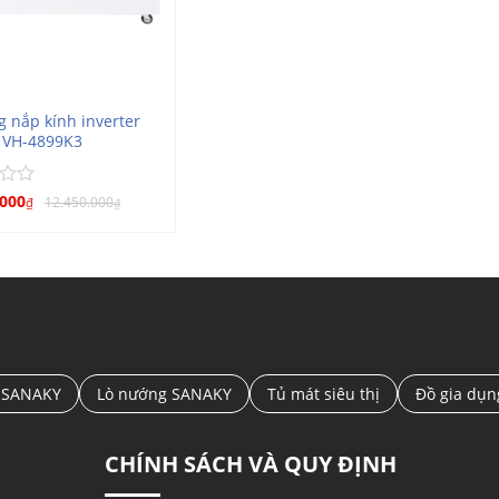
 nắp kính inverter
 VH-4899K3
.000
12.450.000
₫
₫
 SANAKY
Lò nướng SANAKY
Tủ mát siêu thị
Đồ gia dụ
CHÍNH SÁCH VÀ QUY ĐỊNH