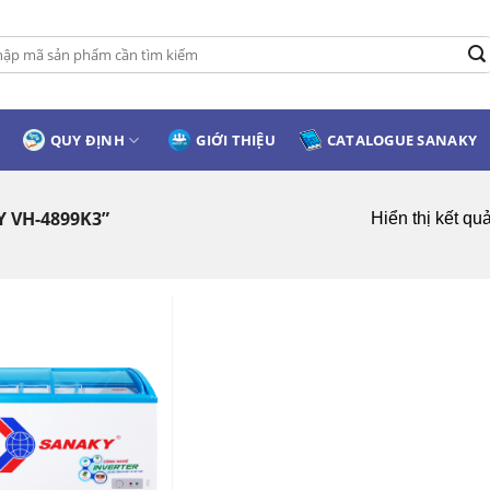
:
QUY ĐỊNH
GIỚI THIỆU
CATALOGUE SANAKY
 VH-4899K3”
Hiển thị kết qu