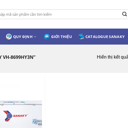
:
QUY ĐỊNH
GIỚI THIỆU
CATALOGUE SANAKY
 VH-8699HY3N”
Hiển thị kết qu