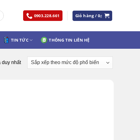
0903.228.661
Giỏ hàng /
0
₫
TIN TỨC
THÔNG TIN LIÊN HỆ
ả duy nhất