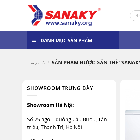
Skip
to
Tìm
content
kiếm
DANH MỤC SẢN PHẨM
/
SẢN PHẨM ĐƯỢC GẮN THẺ “SANAKY
Trang chủ
SHOWROOM TRƯNG BÀY
Showroom Hà Nội:
Số 25 ngõ 1 đường Cầu Bươu, Tân
triều, Thanh Trì, Hà Nội