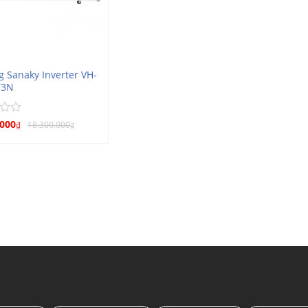
g Sanaky Inverter VH-
Y3N
.000
18.300.000
₫
₫