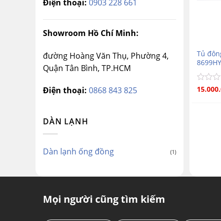
Điện thoại:
0903 228 661
Showroom Hồ Chí Minh:
Tủ đôn
đường Hoàng Văn Thụ, Phường 4,
8699H
Quận Tân Bình, TP.HCM
Được
15.000
Điện thoại:
0868 843 825
xếp
hạng
0
DÀN LẠNH
5
sao
Dàn lạnh ống đồng
(1)
Mọi người cũng tìm kiếm