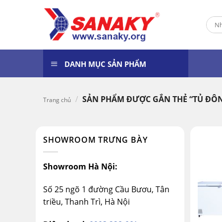
Skip
to
Tìm
content
kiếm
DANH MỤC SẢN PHẨM
/
SẢN PHẨM ĐƯỢC GẮN THẺ “TỦ ĐÔN
Trang chủ
SHOWROOM TRƯNG BÀY
Showroom Hà Nội:
Số 25 ngõ 1 đường Cầu Bươu, Tân
triều, Thanh Trì, Hà Nội