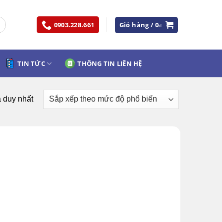
0903.228.661
Giỏ hàng /
0
₫
TIN TỨC
THÔNG TIN LIÊN HỆ
ả duy nhất