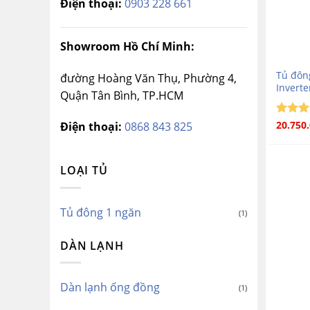
Điện thoại:
0903 228 661
Showroom Hồ Chí Minh:
Tủ đôn
đường Hoàng Văn Thụ, Phường 4,
Inverte
Quận Tân Bình, TP.HCM
Được 
20.750
Điện thoại:
0868 843 825
5
hạng
sao
LOẠI TỦ
Tủ đông 1 ngăn
(1)
DÀN LẠNH
Dàn lạnh ống đồng
(1)