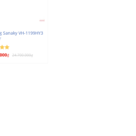
g Sanaky VH-1199HY3
r
xếp
.000
24.700.000
₫
₫
5