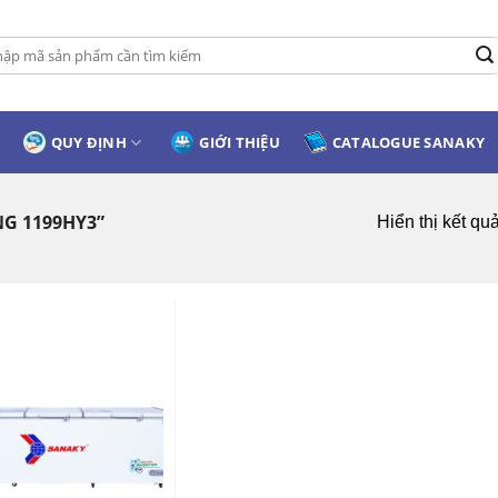
:
QUY ĐỊNH
GIỚI THIỆU
CATALOGUE SANAKY
G 1199HY3”
Hiển thị kết qu