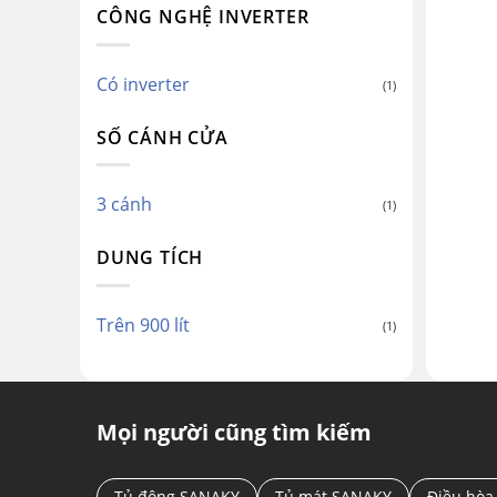
CÔNG NGHỆ INVERTER
Có inverter
(1)
SỐ CÁNH CỬA
3 cánh
(1)
DUNG TÍCH
Trên 900 lít
(1)
Mọi người cũng tìm kiếm
Tủ đông SANAKY
Tủ mát SANAKY
Điều hòa