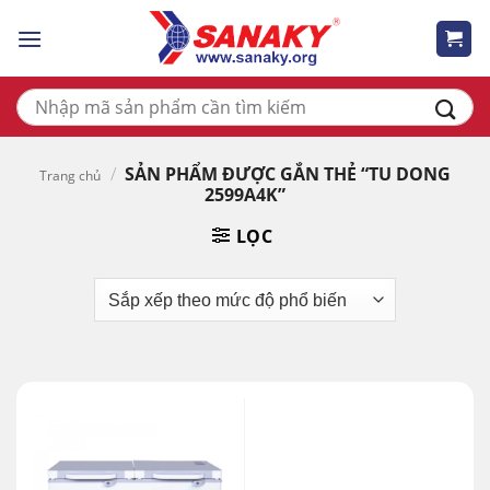
Skip
to
content
Tìm
kiếm:
/
SẢN PHẨM ĐƯỢC GẮN THẺ “TU DONG
Trang chủ
2599A4K”
LỌC