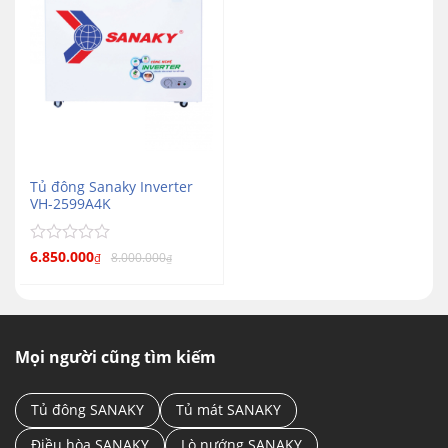
Tủ đông Sanaky Inverter
VH-2599A4K
Được
6.850.000
8.000.000
₫
₫
xếp
hạng
0
5
sao
Mọi người cũng tìm kiếm
Tủ đông SANAKY
Tủ mát SANAKY
Điều hòa SANAKY
Lò nướng SANAKY