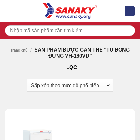
Skip
to
content
Tìm
kiếm:
/
SẢN PHẨM ĐƯỢC GẮN THẺ “TỦ ĐÔNG
Trang chủ
ĐỨNG VH-160VD”
LỌC