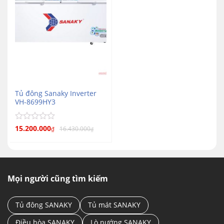
Tủ đông Sanaky Inverter
VH-8699HY3
Được
15.200.000
16.430.000
₫
₫
xếp
hạng
0
5
sao
Mọi người cũng tìm kiếm
Tủ đông SANAKY
Tủ mát SANAKY
Điều hòa SANAKY
Lò nướng SANAKY