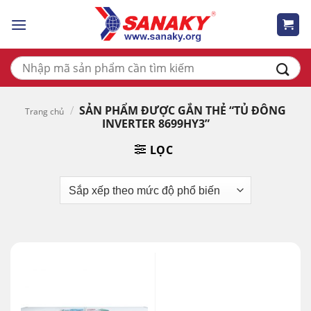
Skip
to
content
Tìm
kiếm:
/
SẢN PHẨM ĐƯỢC GẮN THẺ “TỦ ĐÔNG
Trang chủ
INVERTER 8699HY3”
LỌC