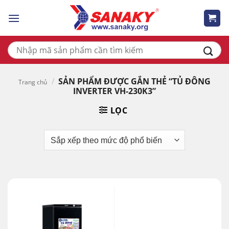
Skip
to
content
Tìm
kiếm:
/
SẢN PHẨM ĐƯỢC GẮN THẺ “TỦ ĐÔNG
Trang chủ
INVERTER VH-230K3”
LỌC