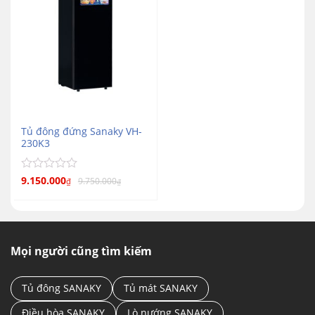
Tủ đông đứng Sanaky VH-
230K3
Được
9.150.000
9.750.000
₫
₫
xếp
hạng
0
5
sao
Mọi người cũng tìm kiếm
Tủ đông SANAKY
Tủ mát SANAKY
Điều hòa SANAKY
Lò nướng SANAKY