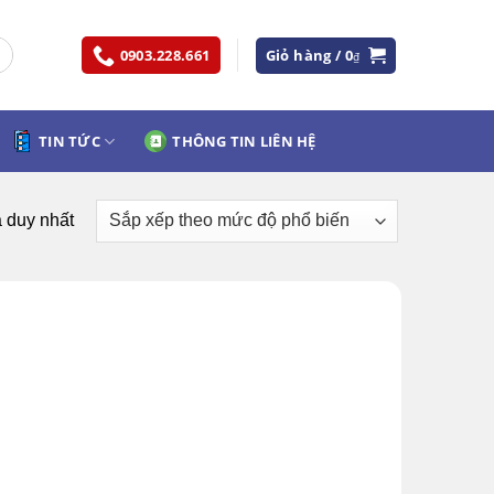
0903.228.661
Giỏ hàng /
0
₫
TIN TỨC
THÔNG TIN LIÊN HỆ
ả duy nhất