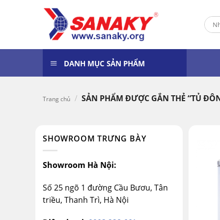
Skip
to
Tìm
content
kiếm
DANH MỤC SẢN PHẨM
/
SẢN PHẨM ĐƯỢC GẮN THẺ “TỦ ĐÔN
Trang chủ
SHOWROOM TRƯNG BÀY
Showroom Hà Nội:
Số 25 ngõ 1 đường Cầu Bươu, Tân
triều, Thanh Trì, Hà Nội