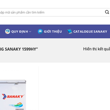
:
QUY ĐỊNH
GIỚI THIỆU
CATALOGUE SANAKY
G SANAKY 1599HY”
Hiển thị kết qu