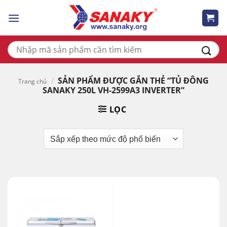
Skip
to
content
Tìm
kiếm:
/
SẢN PHẨM ĐƯỢC GẮN THẺ “TỦ ĐÔNG
Trang chủ
SANAKY 250L VH-2599A3 INVERTER”
LỌC