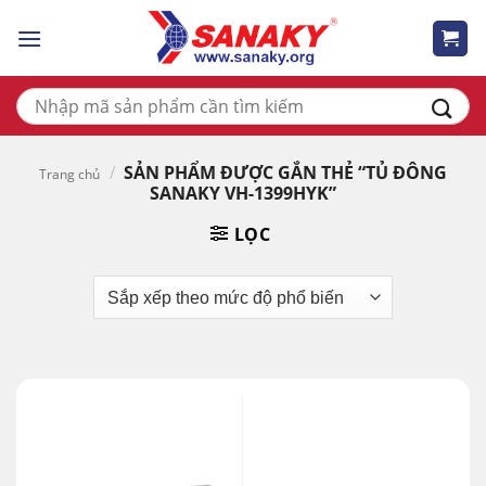
Skip
to
content
Tìm
kiếm:
/
SẢN PHẨM ĐƯỢC GẮN THẺ “TỦ ĐÔNG
Trang chủ
SANAKY VH-1399HYK”
LỌC