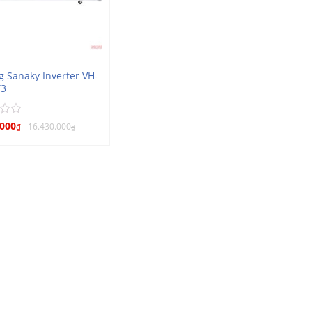
g Sanaky Inverter VH-
Y3
.000
16.430.000
₫
₫