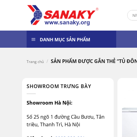
Skip
to
Tìm
content
kiếm
DANH MỤC SẢN PHẨM
/
SẢN PHẨM ĐƯỢC GẮN THẺ “TỦ ĐÔN
Trang chủ
SHOWROOM TRƯNG BÀY
Showroom Hà Nội:
Số 25 ngõ 1 đường Cầu Bươu, Tân
triều, Thanh Trì, Hà Nội