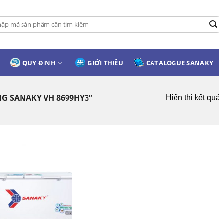
:
QUY ĐỊNH
GIỚI THIỆU
CATALOGUE SANAKY
G SANAKY VH 8699HY3”
Hiển thị kết qu