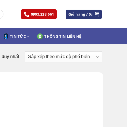
0903.228.661
Giỏ hàng /
0
₫
TIN TỨC
THÔNG TIN LIÊN HỆ
ả duy nhất