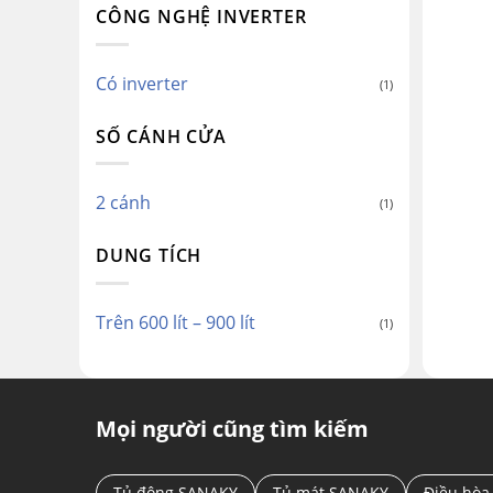
CÔNG NGHỆ INVERTER
Có inverter
(1)
SỐ CÁNH CỬA
2 cánh
(1)
DUNG TÍCH
Trên 600 lít – 900 lít
(1)
Mọi người cũng tìm kiếm
Tủ đông SANAKY
Tủ mát SANAKY
Điều hòa