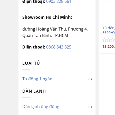
Điện thoại:
0903 228 661
Showroom Hồ Chí Minh:
Tủ đôn
đường Hoàng Văn Thụ, Phường 4,
8699H
Quận Tân Bình, TP.HCM
Được
15.200
Điện thoại:
0868 843 825
xếp
hạng
0
LOẠI TỦ
5
sao
Tủ đông 1 ngăn
(1)
DÀN LẠNH
Dàn lạnh ống đồng
(1)