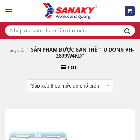
Skip
to
content
Tìm
kiếm:
/
SẢN PHẨM ĐƯỢC GẮN THẺ “TU DONG VH-
Trang chủ
2899W4KD”
LỌC