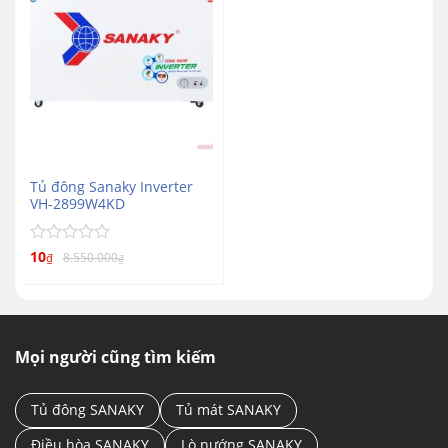
Tủ đông Sanaky Inverter
VH-2899W4KD
Được
10
8.550.000
₫
₫
xếp
hạng
0
5
sao
Mọi người cũng tìm kiếm
Tủ đông SANAKY
Tủ mát SANAKY
Điều hòa SANAKY
Lò nướng SANAKY