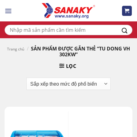
Skip
to
content
Tìm
kiếm:
/
SẢN PHẨM ĐƯỢC GẮN THẺ “TU DONG VH
Trang chủ
302KW”
LỌC