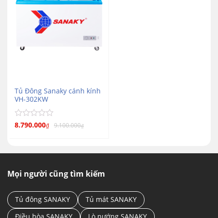
Tủ Đông Sanaky cánh kính
VH-302KW
Được
8.790.000
9.100.000
₫
₫
xếp
hạng
0
5
sao
Mọi người cũng tìm kiếm
Tủ đông SANAKY
Tủ mát SANAKY
Điều hòa SANAKY
Lò nướng SANAKY