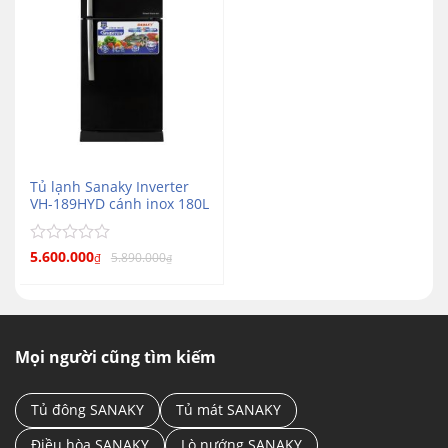
Tủ lạnh Sanaky Inverter
VH-189HYD cánh inox 180L
Được
5.600.000
5.890.000
₫
₫
xếp
hạng
0
5
sao
Mọi người cũng tìm kiếm
Tủ đông SANAKY
Tủ mát SANAKY
Điều hòa SANAKY
Lò nướng SANAKY