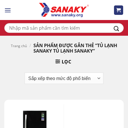
Skip
to
content
Tìm
kiếm:
/
SẢN PHẨM ĐƯỢC GẮN THẺ “TỦ LẠNH
Trang chủ
SANAKY TỦ LẠNH SANAKY”
LỌC