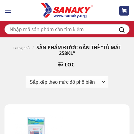
Skip
to
content
Tìm
kiếm:
/
SẢN PHẨM ĐƯỢC GẮN THẺ “TỦ MÁT
Trang chủ
258KL”
LỌC