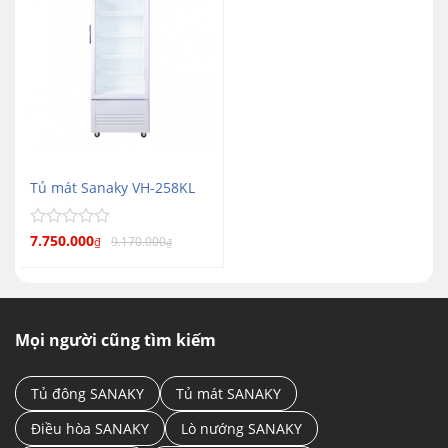
Tủ mát Sanaky VH-258KL
Được
7.750.000
9.170.000
₫
₫
xếp
hạng
0
5
sao
Mọi người cũng tìm kiếm
Tủ đông SANAKY
Tủ mát SANAKY
Điều hòa SANAKY
Lò nướng SANAKY