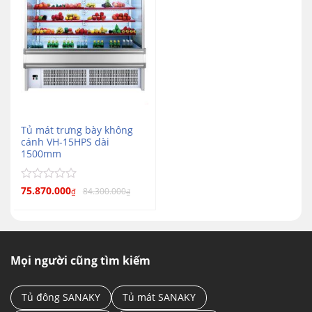
Tủ mát trưng bày không
cánh VH-15HPS dài
1500mm
Được
75.870.000
84.300.000
₫
₫
xếp
hạng
0
5
sao
Mọi người cũng tìm kiếm
Tủ đông SANAKY
Tủ mát SANAKY