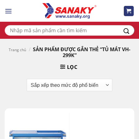
Skip
to
content
Tìm
kiếm:
/
SẢN PHẨM ĐƯỢC GẮN THẺ “TỦ MÁT VH-
Trang chủ
299K”
LỌC