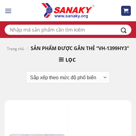
Skip
to
content
Tìm
kiếm:
/
SẢN PHẨM ĐƯỢC GẮN THẺ “VH-1399HY3”
Trang chủ
LỌC