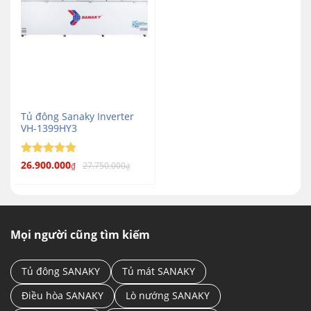
Tủ đông Sanaky Inverter
VH-1399HY3
Được xếp
26.900.000
27.750.000
₫
₫
5
hạng
5
sao
Mọi người cũng tìm kiếm
Tủ đông SANAKY
Tủ mát SANAKY
Điều hòa SANAKY
Lò nướng SANAKY