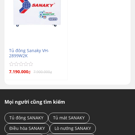
Tủ đông Sanaky VH-
2899W2K
Được
7.190.000
7.900.000
₫
₫
xếp
hạng
0
5
sao
Mọi người cũng tìm kiếm
Tủ đông SANAKY
Tủ mát SANAKY
Điều hòa SANAKY
Lò nướng SANAKY