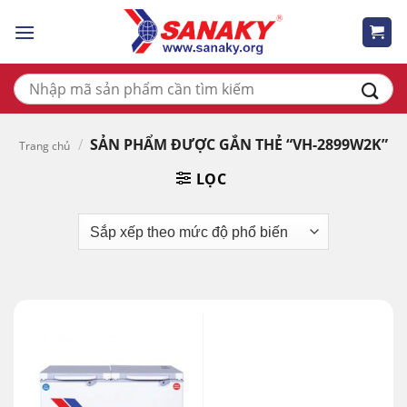
Skip
to
content
Tìm
kiếm:
/
SẢN PHẨM ĐƯỢC GẮN THẺ “VH-2899W2K”
Trang chủ
LỌC