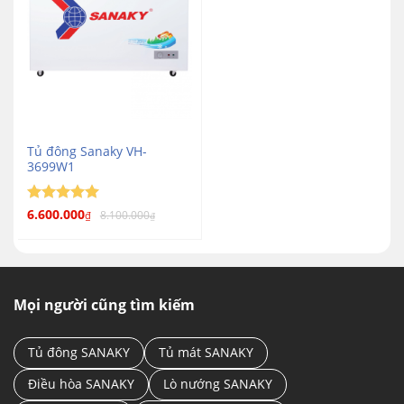
Tủ đông Sanaky VH-
3699W1
Được xếp
6.600.000
8.100.000
₫
₫
5
hạng
5
sao
Mọi người cũng tìm kiếm
Tủ đông SANAKY
Tủ mát SANAKY
Điều hòa SANAKY
Lò nướng SANAKY