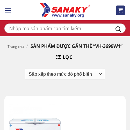
Skip
to
content
Tìm
kiếm:
/
SẢN PHẨM ĐƯỢC GẮN THẺ “VH-3699W1”
Trang chủ
LỌC