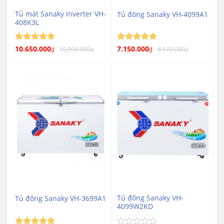
Tủ mát Sanaky Inverter VH-
Tủ đông Sanaky VH-4099A1
408K3L
Được xếp
10.650.000
Được xếp
7.150.000
10.990.000
8.570.000
₫
₫
₫
₫
5
5
hạng
5
hạng
5
sao
sao
Tủ đông Sanaky VH-
Tủ đông Sanaky VH-3699A1
4099W2KD