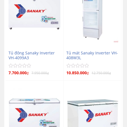
Tủ đông Sanaky Inverter
Tủ mát Sanaky Inverter VH-
VH-4099A3
408W3L
Được
7.700.000
Được
10.850.000
7.950.000
12.750.000
₫
₫
₫
₫
xếp
xếp
hạng
hạng
0
0
5
5
sao
sao