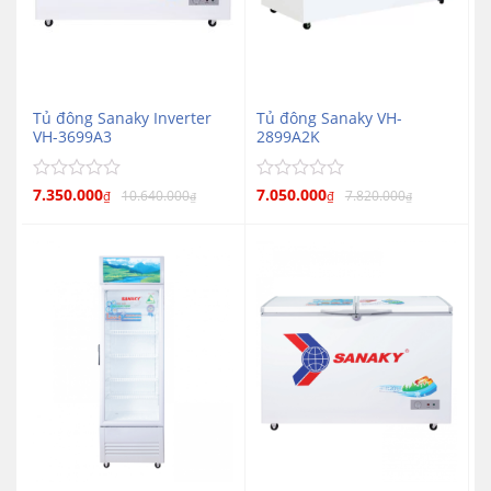
Tủ đông Sanaky Inverter
Tủ đông Sanaky VH-
VH-3699A3
2899A2K
Được
7.350.000
Được
7.050.000
10.640.000
7.820.000
₫
₫
₫
₫
xếp
xếp
hạng
hạng
0
0
5
5
sao
sao