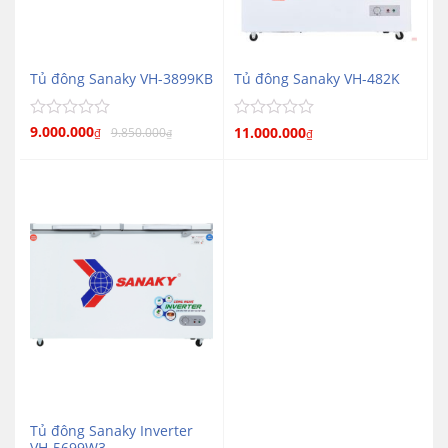
Tủ đông Sanaky VH-3899KB
Tủ đông Sanaky VH-482K
Được
9.000.000
Được
11.000.000
9.850.000
₫
₫
₫
xếp
xếp
hạng
hạng
0
0
5
5
sao
sao
Tủ đông Sanaky Inverter
VH-5699W3