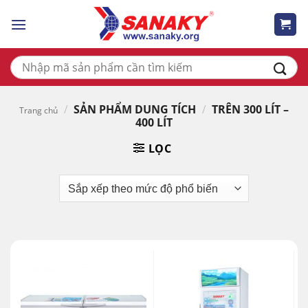
Skip
to
content
Tìm
kiếm:
/
SẢN PHẨM DUNG TÍCH
/
TRÊN 300 LÍT –
Trang chủ
400 LÍT
LỌC