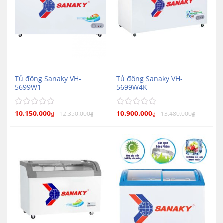
Tủ đông Sanaky VH-
Tủ đông Sanaky VH-
5699W1
5699W4K
Được
10.150.000
Được
10.900.000
12.350.000
13.480.000
₫
₫
₫
₫
xếp
xếp
hạng
hạng
0
0
5
5
sao
sao