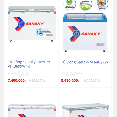
5
5
sao
sao
Tủ đông Sanaky Inverter
Tủ Đông Sanaky VH-402KW
VH-3699W4K
Được
7.400.000
Được
9.490.000
9.120.000
10.200.000
₫
₫
₫
₫
xếp
xếp
hạng
hạng
0
0
5
5
sao
sao