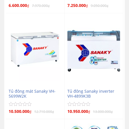
Được xếp
6.600.000
Được
7.250.000
7.970.000
9.050.000
₫
₫
₫
₫
5
hạng
5
xếp
hạng
sao
0
5
sao
Tủ đông mát Sanaky VH-
Tủ đông Sanaky inverter
5699W2K
VH-4899K3B
Được
10.500.000
Được
10.950.000
12.710.000
13.000.000
₫
₫
₫
₫
xếp
xếp
hạng
hạng
0
0