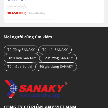
Được
10.650.000
13.000.000
₫
₫
xếp
hạng
0
5
sao
Mọi người cũng tìm kiếm
Tủ đông SANAKY
Tủ mát SANAKY
Điều hòa SANAKY
Lò nướng SANAKY
Tủ mát siêu thị
Đồ gia dụng SANAKY
CÔNG TY CỔ PHẦN ANY VIỆT NAM