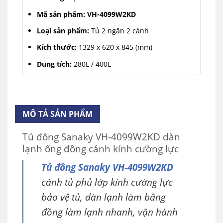
Mã sản phẩm: VH-4099W2KD
Loại sản phẩm:
Tủ 2 ngăn 2 cánh
Kích thước:
1329 x 620 x 845 (mm)
Dung tích:
280L / 400L
Dải nhiệt độ:
≤-18℃
Dàn lạnh:
Ống đồng bền và làm lạnh nhanh.
MÔ TẢ SẢN PHẨM
Công suất:
127(W)
Công nghệ của Nhật:
Sản xuất tại Việt Nam
Tủ đông Sanaky VH-4099W2KD dàn
lạnh ống đồng cánh kính cường lực
Tủ đông Sanaky VH-4099W2KD
cánh tủ phủ lớp kính cường lực
bảo vệ tủ, dàn lạnh làm bằng
đồng làm lạnh nhanh, vận hành