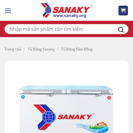
Skip
to
content
Tìm
kiếm:
/
/
Trang chủ
Tủ Đông Sanaky
Tủ Đông Dàn Đồng