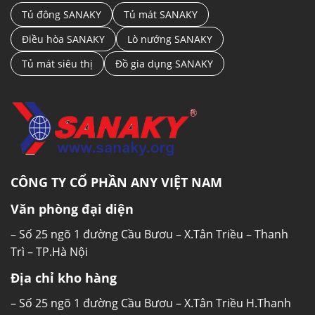
Tủ đông SANAKY
Tủ mát SANAKY
Tủ đông Sanaky
được thiết kế với 2 ngăn
đông/mát cùng 2 cánh mở (1 cánh to ngăn
Điều hòa SANAKY
Lò nướng SANAKY
đông, 1 cánh nhỏ ngăn mát), mang sắc trắng
Tủ mát siêu thị
Đồ gia dụng SANAKY
trung tính, đơn giản, dễ dàng phù hợp với mọi
kiểu không gian quán ăn, nhà hàng. Bên cạnh
đó, tủ còn được thiết kế 4 bánh xe, giúp bạn
thuận tiện trong việc di chuyển, thay đổi vị trí
tủ.
Tủ có được chia làm 2 ngăn: ngăn đông và ngăn
CÔNG TY CỔ PHẦN ANY VIỆT NAM
mát riêng biệt, có dán nhãn chỉ dẫn tiện quan
Văn phòng đại diện
sát, tủ đông Sanaky cho phép bạn dễ dàng
phân loại thực phẩm để bảo quản.
– Số 25 ngõ 1 đường Cầu Bươu – X.Tân Triều – Thanh
Trì – TP.Hà Nội
Địa chỉ kho hàng
– Số 25 ngõ 1 đường Cầu Bươu – X.Tân Triều H.Thanh