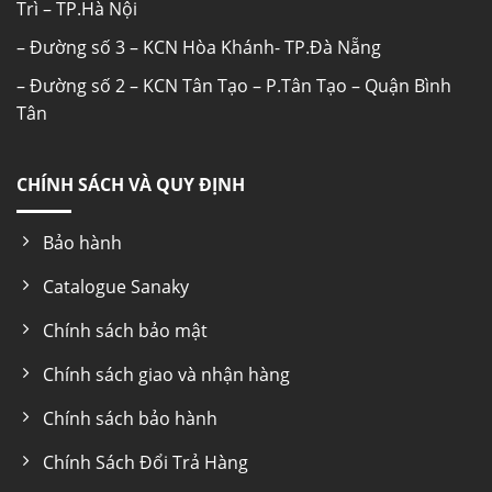
Trì – TP.Hà Nội
– Đường số 3 – KCN Hòa Khánh- TP.Đà Nẵng
– Đường số 2 – KCN Tân Tạo – P.Tân Tạo – Quận Bình
Tân
Thiết kế sang trọng 2 ngăn đông/mát – 2 cánh mở
CHÍNH SÁCH VÀ QUY ĐỊNH
Dàn lạnh ống đồng kết hợp công nghệ làm lạnh
Bảo hành
360 độ
Dàn lạnh bằng đồng nguyên chất giúp cho tủ
Catalogue Sanaky
đông dẫn nhiệt nhanh hơn, vận hành êm ái và
Chính sách bảo mật
tiết kiệm điện.Sản phẩm được ứng dụng công
nghệ làm lạnh 360 độ, hơi lạnh sẽ được tỏa đều
Chính sách giao và nhận hàng
bên trong tủ, tác động toàn diện lên bề mặt
Chính sách bảo hành
thực phẩm, đem đến hiệu quả làm lạnh sâu,
đóng đông triệt để.
Chính Sách Đổi Trả Hàng