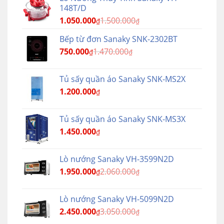
148T/D
1.050.000
1.500.000
₫
₫
Bếp từ đơn Sanaky SNK-2302BT
750.000
1.470.000
₫
₫
Tủ sấy quần áo Sanaky SNK-MS2X
1.200.000
₫
Tủ sấy quần áo Sanaky SNK-MS3X
1.450.000
₫
Lò nướng Sanaky VH-3599N2D
1.950.000
2.060.000
₫
₫
Lò nướng Sanaky VH-5099N2D
2.450.000
3.050.000
₫
₫