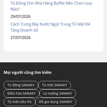
Tủ Đông Cho Nhà Hàng Buffet Nên Chọn Loại
Nào?
29/07/2026
Cách Trưng Bày Nước Ngọt Trong Tủ Mát Để
Tăng Doanh Số
27/07/2026
Mọi người cũng tìm kiếm
Tủ đông SANAKY
Tủ mát SANAKY
Điều hòa SANAKY
Lò nướng SANAKY
Tủ mát siêu thị
Đồ gia dụng SANAKY