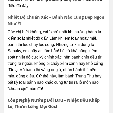
điều đó đấy!
Nhiệt Độ Chuẩn Xác – Bánh Nào Cũng Đẹp Ngon
Như Ý!
Các chị biết không, cái “khó” nhất khi nướng bánh là
kiểm soát nhiệt độ đấy. Lắm khi em loay hoay mãi,
bánh thì lúc cháy lúc sống. Nhưng từ khi dùng lò
Sanaky, em thấy an tâm hẳn! Lò có khả năng kiểm
soát nhiệt độ cực kỳ chính xác, nên bánh chín đều từ
trong ra ngoài, không bị cháy xém cạnh hay khô cứng
đâu ạ. Vỏ bánh thì vàng óng ả, nhân bánh thì mềm
mịn, đúng điệu. Cứ thế này, làm bánh Trung Thu hay
bất kỳ loại bánh nào khác cũng tự tin ra lò món nào
“chuẩn xịn” món đó!
Công Nghệ Nướng Đối Lưu – Nhiệt Đều Khắp
Lò, Thơm Lừng Mọi Góc!