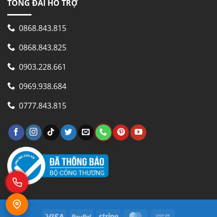
TỔNG ĐÀI HỖ TRỢ
0868.843.815
0868.843.825
0903.228.661
0969.938.684
0777.843.815
Visa
PayPal
Stripe
MasterCard
Cash