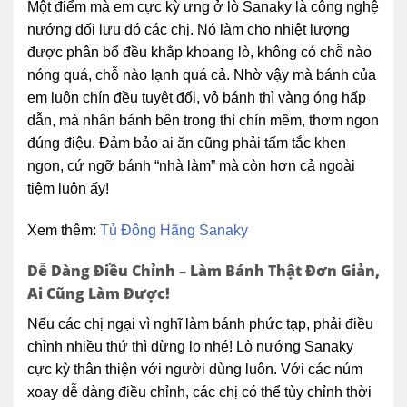
Một điểm mà em cực kỳ ưng ở lò Sanaky là công nghệ
nướng đối lưu đó các chị. Nó làm cho nhiệt lượng
được phân bổ đều khắp khoang lò, không có chỗ nào
nóng quá, chỗ nào lạnh quá cả. Nhờ vậy mà bánh của
em luôn chín đều tuyệt đối, vỏ bánh thì vàng óng hấp
dẫn, mà nhân bánh bên trong thì chín mềm, thơm ngon
đúng điệu. Đảm bảo ai ăn cũng phải tấm tắc khen
ngon, cứ ngỡ bánh “nhà làm” mà còn hơn cả ngoài
tiệm luôn ấy!
Xem thêm:
Tủ Đông Hãng Sanaky
Dễ Dàng Điều Chỉnh – Làm Bánh Thật Đơn Giản,
Ai Cũng Làm Được!
Nếu các chị ngại vì nghĩ làm bánh phức tạp, phải điều
chỉnh nhiều thứ thì đừng lo nhé! Lò nướng Sanaky
cực kỳ thân thiện với người dùng luôn. Với các núm
xoay dễ dàng điều chỉnh, các chị có thể tùy chỉnh thời