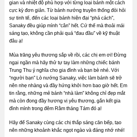
gian và nhiệt độ phù hợp với từng loại bánh một cách
cực kỳ đơn giản. Từ bánh nướng truyền thống đòi hỏi
sự tinh tế, đến các loại bánh hiện đại “phá cách”,
Sanaky đều giúp mình “cân” hết. Cứ thế mà thoải mái
sáng tạo, không cần phải quá “đau đầu” về kỹ thuật
đâu ạ!
Mùa trăng yêu thương sắp về rồi, các chị em ơi! Đừng
ngại ngần mà hãy thử tự tay làm những chiếc bánh
Trung Thu ý nghĩa cho gia đình và bạn bè nhé. Với
“người bạn” Lò nướng Sanaky, việc làm bánh sẽ trở
nên nhẹ nhàng và đầy hứng khởi hơn bao giờ hết. Em
tin rằng, những mẻ bánh “nhà làm” không chỉ đẹp mắt
mà còn đong đầy hương vị yêu thương, gắn kết gia
đình mình trong đêm Rằm tháng Tám đó ạ!
Hãy để Sanaky cùng các chị thắp sáng căn bếp, tạo
nên những khoảnh khắc ngọt ngào và đáng nhớ nhé!