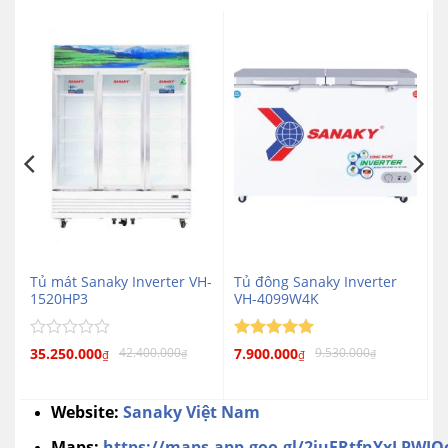
H-
Tủ mát Sanaky Inverter VH-
Tủ đông Sanaky Inverter
1520HP3
VH-4099W4K
Được
Được xếp
35.250.000
7.900.000
42.400.000
9.530.000
₫
₫
₫
₫
5
xếp
hạng
5
hạng
sao
0
Website:
Sanaky Việt Nam
5
sao
Maps:
https://maps.app.goo.gl/2iuFRtfnYxLPWJQ