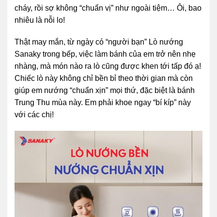
cháy, rồi sợ không “chuẩn vị” như ngoài tiệm… Ôi, bao
nhiêu là nỗi lo!
Thật may mắn, từ ngày có “người bạn” Lò nướng
Sanaky trong bếp, việc làm bánh của em trở nên nhẹ
nhàng, mà món nào ra lò cũng được khen tới tấp đó ạ!
Chiếc lò này không chỉ bền bỉ theo thời gian mà còn
giúp em nướng “chuẩn xịn” mọi thứ, đặc biệt là bánh
Trung Thu mùa này. Em phải khoe ngay “bí kíp” này
với các chị!