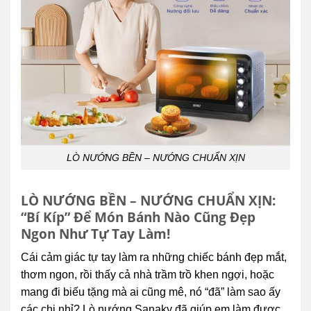
LÒ NƯỚNG BỀN – NƯỚNG CHUẨN XỊN
LÒ NƯỚNG BỀN – NƯỚNG CHUẨN XỊN:
“Bí Kíp” Để Món Bánh Nào Cũng Đẹp
Ngon Như Tự Tay Làm!
Cái cảm giác tự tay làm ra những chiếc bánh đẹp mắt,
thơm ngon, rồi thấy cả nhà trầm trồ khen ngợi, hoặc
mang đi biếu tặng mà ai cũng mê, nó “đã” làm sao ấy
các chị nhỉ? Lò nướng Sanaky đã giúp em làm được