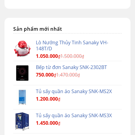
Sản phẩm mới nhất
Lò Nướng Thủy Tinh Sanaky VH-
148T/D
1.050.000
1.500.000
₫
₫
Bếp từ đơn Sanaky SNK-2302BT
750.000
1.470.000
₫
₫
Tủ sấy quần áo Sanaky SNK-MS2X
1.200.000
₫
Tủ sấy quần áo Sanaky SNK-MS3X
1.450.000
₫