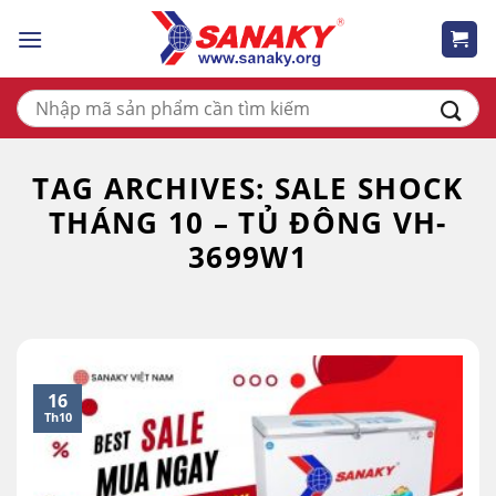
Skip
to
content
Tìm
kiếm:
TAG ARCHIVES:
SALE SHOCK
THÁNG 10 – TỦ ĐÔNG VH-
3699W1
16
Th10