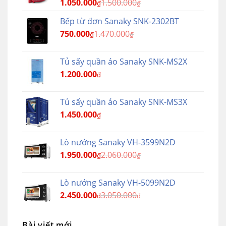
1.050.000
1.500.000
₫
₫
Bếp từ đơn Sanaky SNK-2302BT
750.000
1.470.000
₫
₫
Tủ sấy quần áo Sanaky SNK-MS2X
1.200.000
₫
Tủ sấy quần áo Sanaky SNK-MS3X
1.450.000
₫
Lò nướng Sanaky VH-3599N2D
1.950.000
2.060.000
₫
₫
Lò nướng Sanaky VH-5099N2D
2.450.000
3.050.000
₫
₫
Bài viết mới